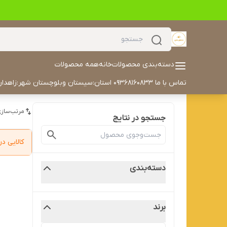
دسته‌بندی محصولات
خانه
همه محصولات
تماس با ما 09368160833 استان:سیستان وبلوچستان شهر:زاهدان آدرس خیابان مکران مکران ۳۰ داخل کوچه سمت چپ درب هفتم تلفن: 05433504702 ایمیل: alyaskaan42@gmail.com
مرتب‌سازی
جستجو در نتایج
کالایی 
دسته‌بندی
برند