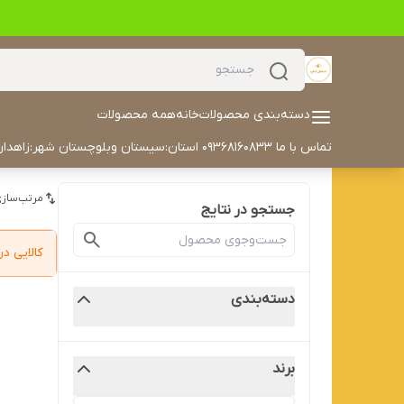
دسته‌بندی محصولات
خانه
همه محصولات
تماس با ما 09368160833 استان:سیستان وبلوچستان شهر:زاهدان آدرس خیابان مکران مکران ۳۰ داخل کوچه سمت چپ درب هفتم تلفن: 05433504702 ایمیل: alyaskaan42@gmail.com
مرتب‌سازی
جستجو در نتایج
کالایی 
دسته‌بندی
برند