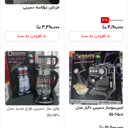
خردکن دوکاسه دسینی
5,000,000
16
%
3,490,000
4,190,000
افزودن به سبد
افزودن به سبد
اسپرسوساز دسینی 20بار مدل
چای ساز دسینی طرح جدید مدل
ds-6508
ds-1930
15,500,000