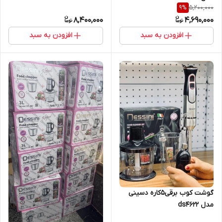
5,200,000
9
%
8,400,000
4,690,000
افزودن به سبد
افزودن به سبد
گوشت کوب برقی5کاره دسینی
مدل ds4622