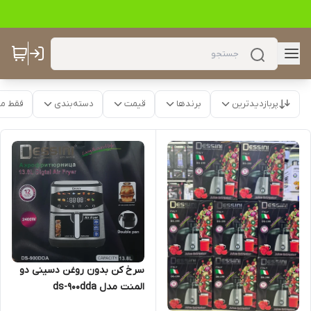
پربازدیدترین
برندها
قیمت
دسته‌بندی
فقط م
سرخ کن بدون روغن دسینی دو
المنت مدل ds-900dda