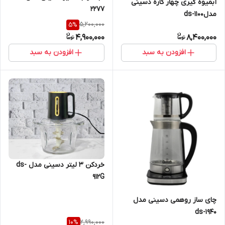
آبمیوه گیر‌ی چهار کاره دسینی
2277
مدلds-1100
5,200,000
5
%
4,900,000
8,400,000
افزودن به سبد
افزودن به سبد
خردکن 3 لیتر دسینی مدل ds-
912G
چای ساز روهمی دسینی مدل
ds-1940
2,990,000
10
%