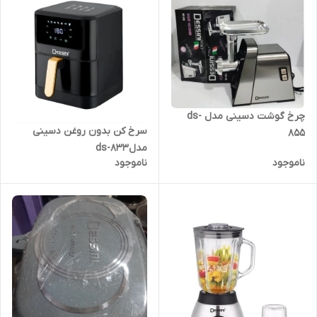
چرخ گوشت دسینی مدل ds-
سرخ کن بدون روغن دسینی
855
مدلds-833
ناموجود
ناموجود