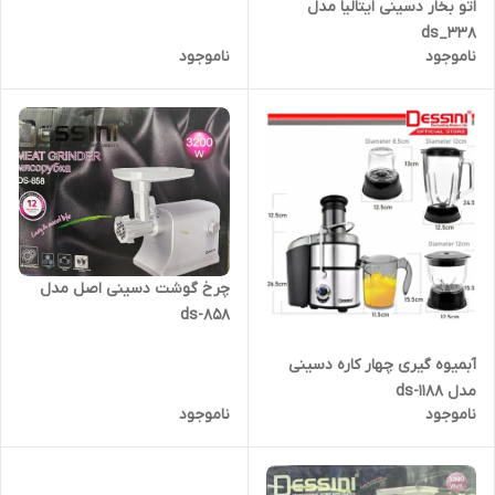
اتو بخار دسینی ایتالیا مدل
ds_338
ناموجود
ناموجود
چرخ گوشت دسینی اصل مدل
ds-858
آبمیوه گیری چهار کاره دسینی
مدل ds-1188
ناموجود
ناموجود