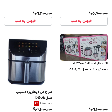
9,300,000
6,700,000
افزودن به سبد
افزودن به سبد
اتو بخار ایستاده ۳۵۰۰وات
دسینی جدید مدل ds-839
سرخ کن (بخارپز) دسینی
مدلDS-810
9,500,000
1
%
9,400,000
9,400,000