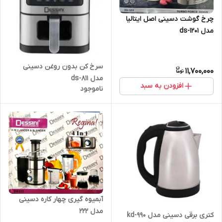
چرخ گوشت دسینی اصل ایتالیا
مدل ds-1201
سرخ کن بدون روغن دسینی
11,700,000
مدل ds-811
افزودن به سبد
ناموجود
آبمیوه گیری چهار کاره دسینی
مدل 222
کتری برقی دسینی مدل kd-990