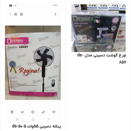
چرخ گوشت دسینی مدل ds-
857
پنکه دسینی 55وات ds-50-5