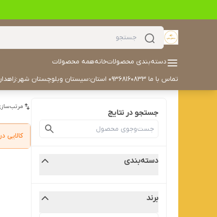
دسته‌بندی محصولات
خانه
همه محصولات
تماس با ما 09368160833 استان:سیستان وبلوچستان شهر:زاهدان آدرس خیابان مکران مکران ۳۰ داخل کوچه سمت چپ درب هفتم تلفن: 05433504702 ایمیل: alyaskaan42@gmail.com
مرتب‌سازی
جستجو در نتایج
کالایی 
دسته‌بندی
برند