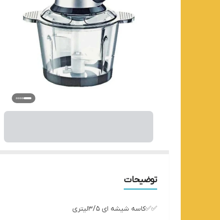
توضیحات
✅✅کاسه شیشه ای 3/5لیتری