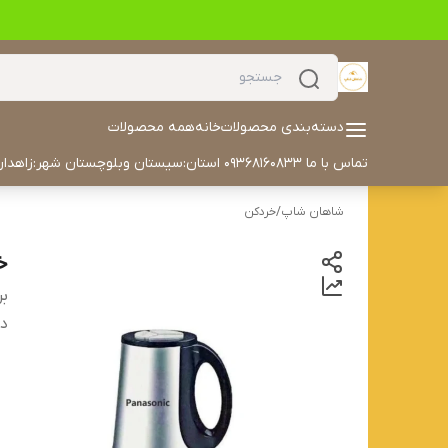
دسته‌بندی محصولات
خانه
همه محصولات
تماس با ما 09368160833 استان:سیستان وبلوچستان شهر:زاهدان آدرس خیابان مکران مکران ۳۰ داخل کوچه سمت چپ درب هفتم تلفن: 05433504702 ایمیل: alyaskaan42@gmail.com
شاهان شاپ
/
خردکن
خر
بر
دس