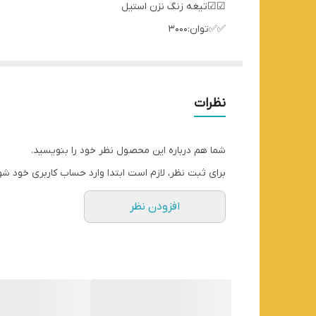
☑☑تیغه زنگ نزن استیل
✅✅توان:3000
💥💥قابل استفاده برای خرد کردن و میکس کردن
{ گوشت، سبزیجات،میوه جات}💥💥
🟡🔴مجهز به کاسه بزرگ ساخته شده از شیشه نشکن که دارای 3 سرعت مختلف تنظیم قدرت و قابلیت خردکردن انواع مواد غذایی ابعاد بزرگ و کاربردی
نظرات
ارسال به سراسر ایران
شما هم درباره این محصول نظر خود را بنویسید.
برای ثبت نظر، لازم است ابتدا وارد حساب کاربری خود شو
افزودن نظر