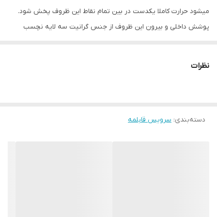
میشود حرارت کاملا یکدست در بین تمام نقاط این ظروف پخش شود.
پوشش داخلی و بیرون این ظروف از جنس گرانیت سه لایه نچسب
می‌باشد. این پوشش گرانیتی بسیار مقاوم بوده و این موضوع باعث
می‌شود که چسبندگی در این ظروف به حد صفر برسد به طوری که طبخ
نظرات
غذا با کمترین میزان روغن صورت پذیرد. به جهت استفاده از گرانیت در
پوشش خارجی این سرویس در برابر حرارات کاملا مقاوم می‌باشد به
صورتیکه کدر نمی‌شوند.
دسته‌بندی
:
سرویس قابلمه
این محصول 12 پارچه به ترتیب در ابعاد 20 / 24 / 28 دو عدد و 32 وتابه
رژیمی سانتی متری تولید میشود. کشور مبدا شرکت عرشیا المان هست و
در نماینگی کشور چین با همان کیفیت کشور مبدا تولید میشود.
قابلمه‌های شیشه‌ای یا اصطلاحاً پیرکس، برای افرادی که از اجاق‌های برقی
استفاده می‌کنند، یکی از بهترین ظروف پخت و پز هستند. استفاده از
قاشق چوبی یا پلاستیکی هنگام استفاده از آن‌ها توصیه می‌شود. تا زمانی
که ظروف تفلون دچار خش نشده و همچنان نچسبی خود را دارد هیچ