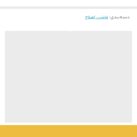
صلاح
سرو صورت وی جی مدل V-291:این ماشین اصلاح شارژی است و با
دسته‌بندی
:
ماشین اصلاح
هر بار شارژ کردن حدود 2ساعت کارایی دارد که تایم خوبی است و می
توانید حتی بیرون از منزل نیز از آن استفاه کنید.4 عدد شانه دارد تا
بتوانید موهای خود را به اندازه دلخواه مرتب کنید.