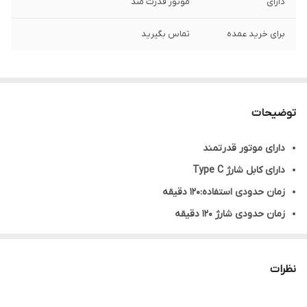
دارای
موتور قدرت مند
برای خرید عمده
تماس بگیرید
توضیحات
دارای موتور قدرتمند
دارای کابل شارژ Type C
زمان حدودی استفاده:120 دقیقه
زمان حدودی شارژ 120 دقیقه
دارای برس تمیز کننده
دارای 4 عدد شانه
نظرات
قابلیت صفر زنی و خط زنی
سایز شانه ها 3-6-9-12 میلی متر