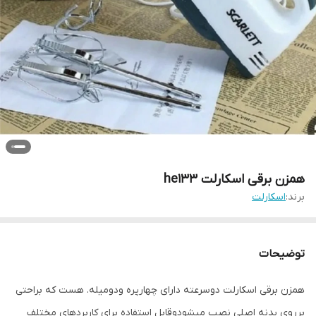
همزن برقی اسکارلت he133
برند:
اسکارلت
توضیحات
همزن برقی اسکارلت دوسرعته دارای چهارپره ودومیله. هست که براحتی
برروی بدنه اصلی نصب میشودوقابل استفاده برای کاربردهای مختلف