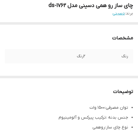
چای ساز رو همی دسینی مدل ds-1762
برند:
دسینی
مشخصات
رنگ
۲رنگ
توضیحات
توان مصرفی:1500 وات
جنس بدنه :ترکیب پیرکس و آلومینیوم
نوع چای ساز:روهمی