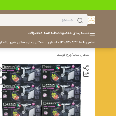
دسته‌بندی محصولات
خانه
همه محصولات
تماس با ما 09368160833 استان:سیستان وبلوچستان شهر:زاهدان آدرس خیابان مکران مکران ۳۰ داخل کوچه سمت چپ درب هفتم تلفن: 05433504702 ایمیل: alyaskaan42@gmail.com
شاهان شاپ
/
چرخ گوشت
چ
بر
دس
بد
ط