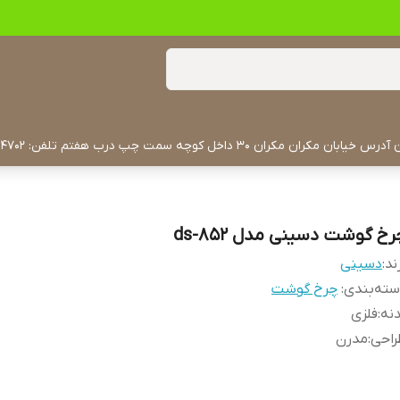
رخ گوشت دسینی مدل ds-852
ند:
دسینی
ته‌بندی
:
چرخ گوشت
نه
:
فلزی
راحی
:
مدرن