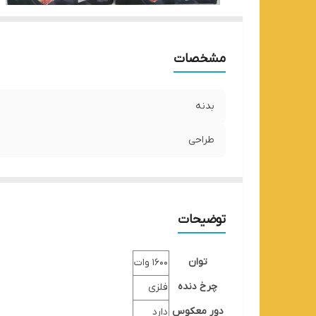
مشخصات
بدنه
طراحی
توضیحات
توان
1600 وات
چرخ دنده
فلزی
دور معکوس
دارد