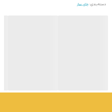
دسته‌بندی
:
چای ساز
💢دارای سر اضافی برای کتری
💢نگه داشتن درجه حرارت جوش با صرف انرژی کم