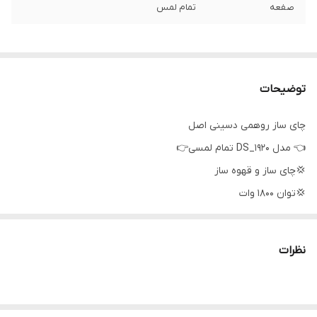
صفعه
تمام لمس
توضیحات
چای ساز روهمی دسینی اصل
👈 مدل DS_1920 تمام لمسی👉
💢چای ساز و قهوه ساز
💢توان 1800 وات
💢ظرفیت کتری 2.5 لیتری
💢ظرفیت قوری یک لیتری
نظرات
💢مجهز به فیلتر تمام استیل در داخل قوری
💢مجهز به سیستم خاموش شدن اتوماتیک
💢دارای المنت های حرارتی پنهان