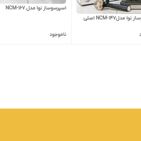
اسپرسوساز نوا مدل NCM-167
وا مدلNCM-147 اصلی
ناموجود