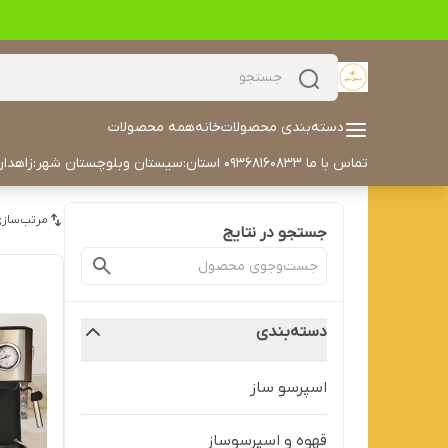
دسته‌بندی محصولات
خانه
همه محصولات
تماس با ما 09368160833 استان:سیستان وبلوچستان شهر:زاهدان آدرس خیابان مکران مکران ۳۰ داخل کوچه سمت چپ درب هفتم تلفن: 05433504702 ایمیل: alyaskaan42@gmail.com
مرتب‌سازی
جستجو در نتایج
دسته‌بندی
اسپرسو ساز
قهوه و اسپرسوساز