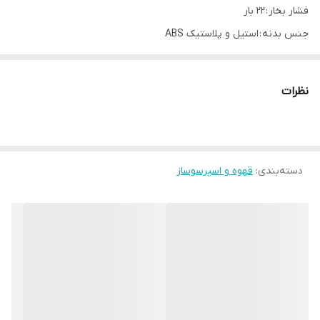
فشار بخار : 22 بار
جنس بدنه : استیل و ‌پلاستیک ABS
ظرفیت مخزن آب : ۱.۶ لیتری
سیستم : کاپاچینو و تولید کف شیر
نظرات
دسته‌بندی
:
قهوه و اسپرسوساز