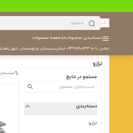
دسته‌بندی محصولات
خانه
همه محصولات
تماس با ما 09368160833 استان:سیستان وبلوچستان شهر:زاهدان آدرس خیابان مکران مکران ۳۰ داخل کوچه سمت چپ درب هفتم تلفن: 05433504702 ایمیل: alyaskaan42@gmail.com
ترازو
مرتب‌سازی
جستجو در نتایج
دسته‌بندی
ترازو