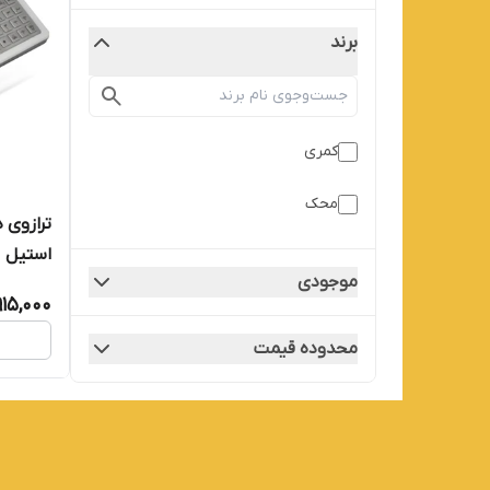
برند
کمری
محک
استیل
موجودی
915,000
محدوده قیمت