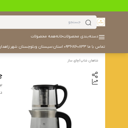
دسته‌بندی محصولات
خانه
همه محصولات
تماس با ما 09368160833 استان:سیستان وبلوچستان شهر:زاهدان آدرس خیابان مکران مکران ۳۰ داخل کوچه سمت چپ درب هفتم تلفن: 05433504702 ایمیل: alyaskaan42@gmail.com
شاهان شاپ
/
چای ساز
چا
بر
دس