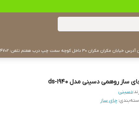
ی ساز روهمی دسینی مدل ds-1940
ند:
دسینی
ته‌بندی
:
چای ساز