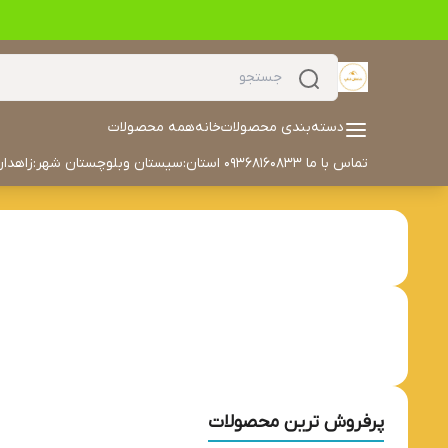
دسته‌بندی محصولات
خانه
همه محصولات
تماس با ما 09368160833 استان:سیستان وبلوچستان شهر:زاهدان آدرس خیابان مکران مکران ۳۰ داخل کوچه سمت چپ درب هفتم تلفن: 05433504702 ایمیل: alyaskaan42@gmail.com
پرفروش ترین محصولات