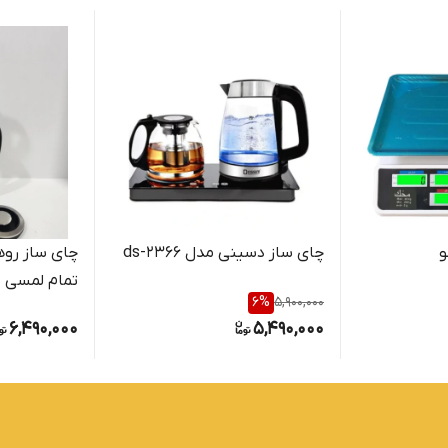
چای ساز دسینی مدل ds-2366
چای ساز رو
تمام لمسی مدل 0
6
%
5,900,000
6,490,000
5,490,000